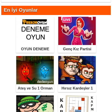
En İyi Oyunlar
OYUN DENEME
Genç Kız Partisi
Ateş ve Su 1 Orman
Hırsız Kardeşler 1
Tapınağı