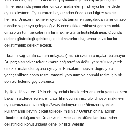
filmler arasında yerini alan dinozor makineler şimdi oyunları ile dede
oyun sitesinde. Oyunumuza başlamadan önce kısa bilgiler verelim
hemen; Dinazor makineler oyununda tamamen parçalardan birer dinazor
robotlar yapmaya çalışacağız. Burada dikkat edilmesi gereken nokta
dinazorun tüm parçalarının bir makine gibi birleştirilebilimesi. Oyunda
sizlere gösterildiği şekilde çeşitli dinazorlar oluşturmanız ve bunları
geliştirmeniz gerekmektedir.
Ekranın sağ tarafında tamamlayacağınız dinozorun parçaları bulunuyor.
Bu parçaları teker teker ekranın sağ tarafına doğru yere sürükleyerek
dinozor makineler oyunu oynayın. Parçaların hepsini doğru yere
yerleştirdikten sonra resmi tamamlıyorsunuz ve sonraki resim için bir
sonraki bölüme geçiyorsunuz.
Ty Rux, Revvit ve D-Structs oyundaki karakterler arasında yerini alırken
bakalım sizlerde eğlenceli çizgi film oyunlarımız gibi dinozor makineler
oyunumuzuda sevip https://www.dedeoyun.com/dinazor-oyunlari
kullanmanın keyfini çıkartabilecek misiniz? Oyunun orjinal adının
Dinotrux olduğunu ve Dreamworks Animation stüsyoları tarafından
geliştirildiği konusundada genel bir bilgi verelim.