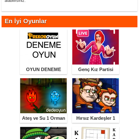
alabilirsiniz.
En İyi Oyunlar
OYUN DENEME
Genç Kız Partisi
Ateş ve Su 1 Orman
Hırsız Kardeşler 1
Tapınağı