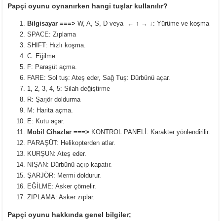
Papçi oyunu oynanırken hangi tuşlar kullanılır?
Bilgisayar ===>
W, A, S, D veya ← ↑ → ↓: Yürüme ve koşma
SPACE: Zıplama
SHIFT: Hızlı koşma.
C: Eğilme
F: Paraşüt açma.
FARE: Sol tuş: Ateş eder, Sağ Tuş: Dürbünü açar.
1, 2, 3, 4, 5: Silah değiştirme
R: Şarjör doldurma
M: Harita açma.
E: Kutu açar.
Mobil Cihazlar ===>
KONTROL PANELİ: Karakter yönlendirilir.
PARAŞÜT: Helikopterden atlar.
KURŞUN: Ateş eder.
NİŞAN: Dürbünü açıp kapatır.
ŞARJÖR: Mermi doldurur.
EĞİLME: Asker çömelir.
ZIPLAMA: Asker zıplar.
Papçi oyunu hakkında genel bilgiler;