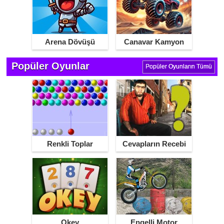
Arena Dövüşü
Canavar Kamyon
Yarışı
Popüler Oyunlar
Popüler Oyunların Tümü
Renkli Toplar
Cevapların Recebi
Okey
Engelli Motor