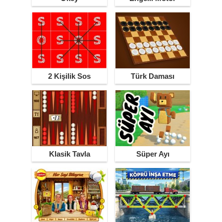
Parkuru
2 Kişilik Sos
Türk Daması
Klasik Tavla
Süper Ayı