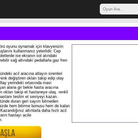
rü oyunu oynamak için klavyenizin
uşlarını kullanmanız yeterlidir. Cep
bletlerde ise ekranın sol atındaki
ebilir sağ altındaki pedallarla gaz fren
ndeki acil aracına atlayın sirenleri
renk değiştiren okları takip edip olay
Olay yerindeki ortasında mavi
uşan alana gir bekle hasta aracına
n okları takip et hastaneye ulaş. renkli
astanı teslim et seviyeyi kazan.
stünde duran geri sayım bitmeden
inizde hem bitirme bonusu hem de kalan
azandığınız altınlarla daha hızlı acil
varın hastayı acile
n.