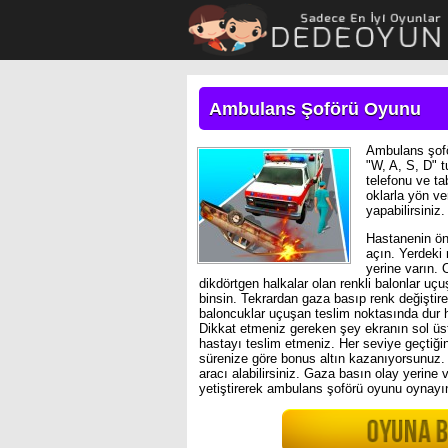
Ambulans Şoförü Oyunu
Ambulans şofö
"W, A, S, D" t
telefonu ve ta
oklarla yön ver
yapabilirsiniz.
Hastanenin önü
açın. Yerdeki 
yerine varın. 
dikdörtgen halkalar olan renkli balonlar uç
binsin. Tekrardan gaza basıp renk değiştire
baloncuklar uçuşan teslim noktasında dur h
Dikkat etmeniz gereken şey ekranın sol ü
hastayı teslim etmeniz. Her seviye geçtiğ
sürenize göre bonus altın kazanıyorsunuz. K
aracı alabilirsiniz. Gaza basın olay yerine 
yetiştirerek ambulans şoförü oyunu oynayı