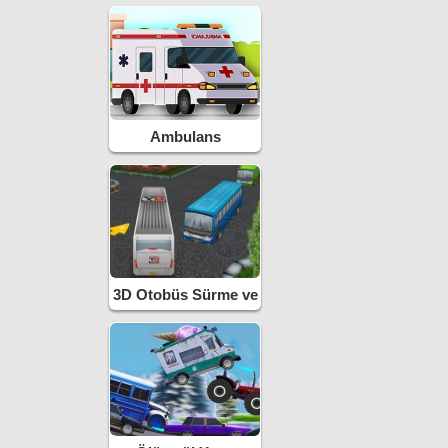
Ambulans
3D Otobüs Sürme ve
Park Etme