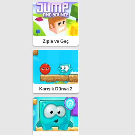
Zıpla ve Geç
Karışık Dünya 2