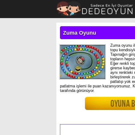
Zuma Oyunu
Zuma oyunu il
topu kendisiyle
Tapınağın gir
topların heps
Eğer renkli to
girerse kaybed
aynı renkteki 
birleştirerek 
patlatıp yok 
patlatma işlemi ile puan kazanıyorsunuz. 
tarafında görünüyor.