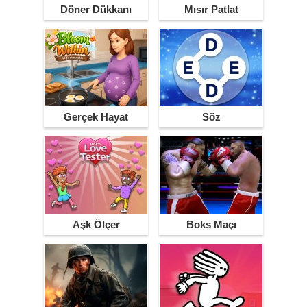
Döner Dükkanı
Mısır Patlat
Gerçek Hayat
Söz
Simülasyonu
Aşk Ölçer
Boks Maçı