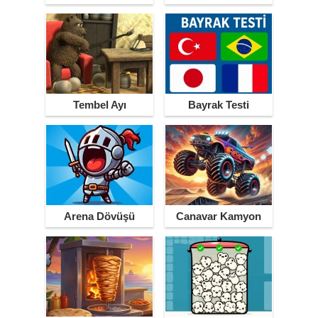
Tembel Ayı
Bayrak Testi
Arena Dövüşü
Canavar Kamyon
Yarışı