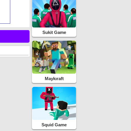
Sukit Game
Maykıraft
Squid Game