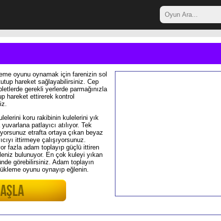
me oyunu oynamak için farenizin sol
tutup hareket sağlayabilirsiniz. Cep
bletlerde gerekli yerlerde parmağınızla
 hareket ettirerek kontrol
iz.
lelerini koru rakibinin kulelerini yık
yuvarlana patlayıcı atılıyor. Tek
ıyorsunuz etrafta ortaya çıkan beyaz
ıcıyı ittirmeye çalışıyorsunuz.
or fazla adam toplayıp güçlü ittiren
kuleniz bulunuyor. En çok kuleyi yıkan
ünde görebilirsiniz. Adam toplayın
ürükleme oyunu oynayıp eğlenin.