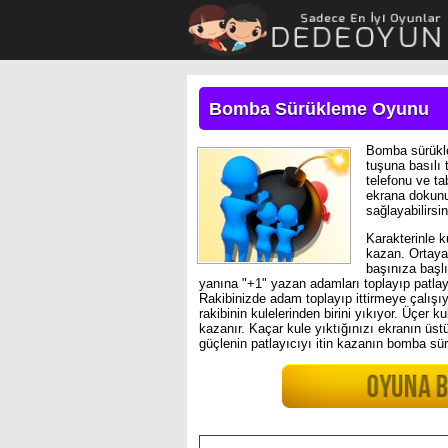
Bomba Sürükleme Oyunu
Bomba sürükle
tuşuna basılı 
telefonu ve ta
ekrana dokunup
sağlayabilirsin
Karakterinle ku
kazan. Ortaya 
başınıza başl
yanına "+1" yazan adamları toplayıp patlay
Rakibinizde adam toplayıp ittirmeye çalışıy
rakibinin kulelerinden birini yıkıyor. Üçer 
kazanır. Kaçar kule yıktığınızı ekranın üst
güçlenin patlayıcıyı itin kazanın bomba s