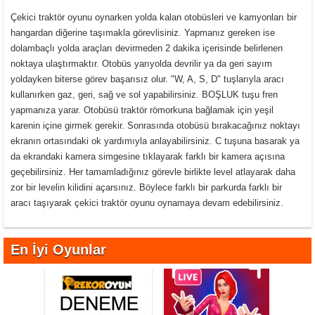
Çekici traktör oyunu oynarken yolda kalan otobüsleri ve kamyonları bir
hangardan diğerine taşımakla görevlisiniz. Yapmanız gereken ise
dolambaçlı yolda araçları devirmeden 2 dakika içerisinde belirlenen
noktaya ulaştırmaktır. Otobüs yarıyolda devrilir ya da geri sayım
yoldayken biterse görev başarısız olur. "W, A, S, D" tuşlarıyla aracı
kullanırken gaz, geri, sağ ve sol yapabilirsiniz. BOŞLUK tuşu fren
yapmanıza yarar. Otobüsü traktör römorkuna bağlamak için yeşil
karenin içine girmek gerekir. Sonrasında otobüsü bırakacağınız noktayı
ekranın ortasındaki ok yardımıyla anlayabilirsiniz. C tuşuna basarak ya
da ekrandaki kamera simgesine tıklayarak farklı bir kamera açısına
geçebilirsiniz. Her tamamladığınız görevle birlikte level atlayarak daha
zor bir levelin kilidini açarsınız. Böylece farklı bir parkurda farklı bir
aracı taşıyarak çekici traktör oyunu oynamaya devam edebilirsiniz.
En İyi Oyunlar