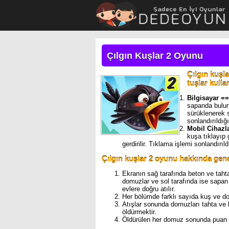
Çılgın Kuşlar 2 Oyunu
Çılgın kuşl
tuşlar kullan
Bilgisayar =
sapanda bulun
sürüklenerek s
sonlandırıldığ
Mobil Cihaz
kuşa tıklayıp
gerdirilir. Tıklama işlemi sonlandırıl
Çılgın kuşlar 2 oyunu hakkında genel
Ekranın sağ tarafında beton ve taht
domuzlar ve sol tarafında ise sapan
evlere doğru atılır.
Her bölümde farklı sayıda kuş ve d
Atışlar sonunda domuzları tahta ve b
öldürmektir.
Öldürülen her domuz sonunda puan k