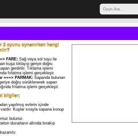
ar 2 oyunu oynanırken hangi
ılır?
==> FARE:
Sağ veya sol tuşu ile
an kuşa tıklayıp geriye doğru
apan gerdirilir. Tıklama işlemi
ında fırlatma işlemi gerçekleşir.
lar ===> PARMAK:
Sapanda bulunan
 geriye doğru sürüklenerek sapan
dığında fırlatma işlemi gerçekleşir.
 bilgiler;
adan yapılmış evlerin içinde
 vardır. Kuşlar sırayla sapana konup
omuz bulunur.
eton duvarların altında bırakıp
azanılır.