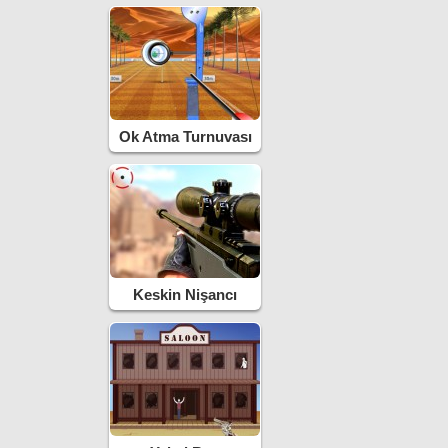
Ok Atma Turnuvası
Keskin Nişancı