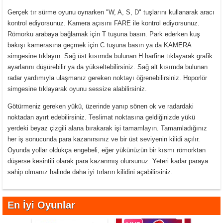
Gerçek tır sürme oyunu oynarken "W, A, S, D" tuşlarını kullanarak aracı
kontrol ediyorsunuz. Kamera açısını FARE ile kontrol ediyorsunuz.
Römorku arabaya bağlamak için T tuşuna basın. Park ederken kuş
bakışı kamerasına geçmek için C tuşuna basın ya da KAMERA
simgesine tıklayın. Sağ üst kısımda bulunan H harfine tıklayarak grafik
ayarlarını düşürebilir ya da yükseltebilirsiniz. Sağ alt kısımda bulunan
radar yardımıyla ulaşmanız gereken noktayı öğrenebilirsiniz. Hoporlör
simgesine tıklayarak oyunu sessize alabilirsiniz.
Götürmeniz gereken yükü, üzerinde yanıp sönen ok ve radardaki
noktadan ayırt edebilirsiniz. Teslimat noktasına geldiğinizde yükü
yerdeki beyaz çizgili alana bırakarak işi tamamlayın. Tamamladığınız
her iş sonucunda para kazanırsınız ve bir üst seviyenin kilidi açılır.
Oyunda yollar oldukça engebeli, eğer yükünüzün bir kısmı römorktan
düşerse kesintili olarak para kazanmış olursunuz. Yeteri kadar paraya
sahip olmanız halinde daha iyi tırların kilidini açabilirsiniz.
En İyi Oyunlar