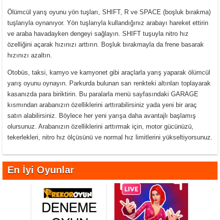
Ölümcül yarış oyunu yön tuşları, SHIFT, R ve SPACE (boşluk bırakma)
tuşlarıyla oynanıyor. Yön tuşlarıyla kullandığınız arabayı hareket ettirin
ve araba havadayken dengeyi sağlayın. SHIFT tuşuyla nitro hız
özelliğini açarak hızınızı arttırın. Boşluk bırakmayla da frene basarak
hızınızı azaltın.
Otobüs, taksi, kamyo ve kamyonet gibi araçlarla yarış yaparak ölümcül
yarış oyunu oynayın. Parkurda bulunan sarı renkteki altınları toplayarak
kasanızda para biriktirin. Bu paralarla menü sayfasındaki GARAGE
kısmından arabanızın özelliklerini arttırabilirsiniz yada yeni bir araç
satın alabilirsiniz. Böylece her yeni yarışa daha avantajlı başlamış
olursunuz. Arabanızın özelliklerini arttırmak için, motor gücünüzü,
tekerlekleri, nitro hız ölçüsünü ve normal hız limitlerini yükseltiyorsunuz.
En İyi Oyunlar