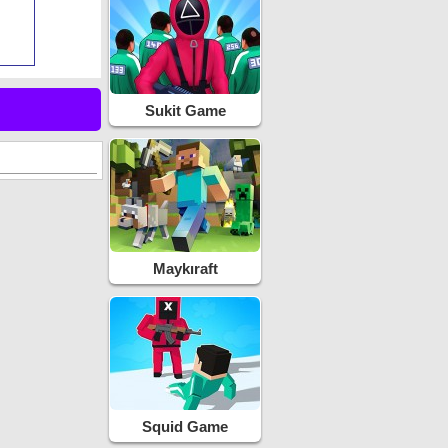
Sukit Game
Maykıraft
Squid Game