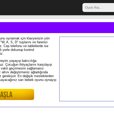
unu oynamak için klavyenizin yön
 "W, A, S, D" tuşlarını ve farenizi
iz. Cep telefonu ve tabletlerde ise
i yerle dokunup kontrol
iz.
eneyim yaşayıp bakıcılığa
z. Çocuğun ihtiyaçlarını karşılayıp
 vakit geçirmesini sağlamanız
 altını değiştirmeniz ağladığında
z gerekiyor. En değişik mesleklerden
yaşayacağınız sarı bebek oyunu oynayıp