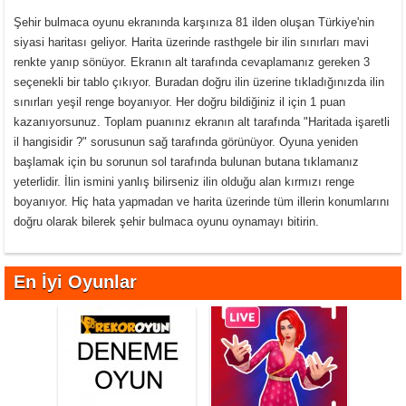
Şehir bulmaca oyunu ekranında karşınıza 81 ilden oluşan Türkiye'nin
siyasi haritası geliyor. Harita üzerinde rasthgele bir ilin sınırları mavi
renkte yanıp sönüyor. Ekranın alt tarafında cevaplamanız gereken 3
seçenekli bir tablo çıkıyor. Buradan doğru ilin üzerine tıkladığınızda ilin
sınırları yeşil renge boyanıyor. Her doğru bildiğiniz il için 1 puan
kazanıyorsunuz. Toplam puanınız ekranın alt tarafında "Haritada işaretli
il hangisidir ?" sorusunun sağ tarafında görünüyor. Oyuna yeniden
başlamak için bu sorunun sol tarafında bulunan butana tıklamanız
yeterlidir. İlin ismini yanlış bilirseniz ilin olduğu alan kırmızı renge
boyanıyor. Hiç hata yapmadan ve harita üzerinde tüm illerin konumlarını
doğru olarak bilerek şehir bulmaca oyunu oynamayı bitirin.
En İyi Oyunlar