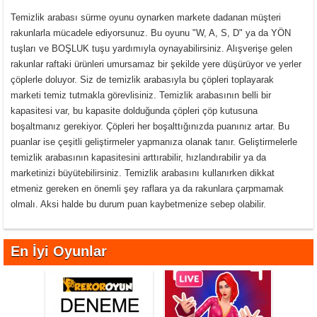
Temizlik arabası sürme oyunu oynarken markete dadanan müşteri
rakunlarla mücadele ediyorsunuz. Bu oyunu "W, A, S, D" ya da YÖN
tuşları ve BOŞLUK tuşu yardımıyla oynayabilirsiniz. Alışverişe gelen
rakunlar raftaki ürünleri umursamaz bir şekilde yere düşürüyor ve yerler
çöplerle doluyor. Siz de temizlik arabasıyla bu çöpleri toplayarak
marketi temiz tutmakla görevlisiniz. Temizlik arabasının belli bir
kapasitesi var, bu kapasite dolduğunda çöpleri çöp kutusuna
boşaltmanız gerekiyor. Çöpleri her boşalttığınızda puanınız artar. Bu
puanlar ise çeşitli geliştirmeler yapmanıza olanak tanır. Geliştirmelerle
temizlik arabasının kapasitesini arttırabilir, hızlandırabilir ya da
marketinizi büyütebilirsiniz. Temizlik arabasını kullanırken dikkat
etmeniz gereken en önemli şey raflara ya da rakunlara çarpmamak
olmalı. Aksi halde bu durum puan kaybetmenize sebep olabilir.
En İyi Oyunlar