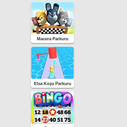
Macera Parkuru
Elsa Koşu Parkuru