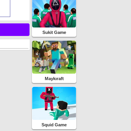
Sukit Game
Maykıraft
Squid Game