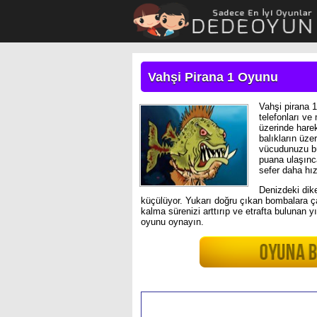
Vahşi Pirana 1 Oyunu
Vahşi pirana 1
telefonları ve
üzerinde harek
balıkların üze
vücudunuzu bü
puana ulaşınc
sefer daha hız
Denizdeki dik
küçülüyor. Yukarı doğru çıkan bombalara ç
kalma sürenizi arttırıp ve etrafta bulunan yı
oyunu oynayın.