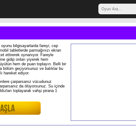
 oyunu bilgisayarlarda fareyi, cep
 mobil tabletlerde parmağınızı ekran
et ettirerek oynanıyor. Fareyle
rine gidip onları yiyerek hem
yütün hem de puan toplayın. Belli bir
a bölüm geçiyorsunuz ve balıklar bu
lı hareket ediyor.
enlere çarparsanız vücudunuz
arparsanız da ölüyorsunuz. Su içinde
ldızları toplayarak vahşi pirana 1