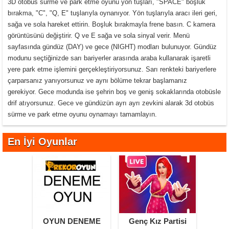
3D otobüs sürme ve park etme oyunu yön tuşları, "SPACE" boşluk
bırakma, "C", "Q, E" tuşlarıyla oynanıyor. Yön tuşlarıyla aracı ileri geri,
sağa ve sola hareket ettirin. Boşluk bırakmayla frene basın. C kamera
görüntüsünü değiştirir. Q ve E sağa ve sola sinyal verir. Menü
sayfasında gündüz (DAY) ve gece (NIGHT) modları bulunuyor. Gündüz
modunu seçtiğinizde sarı bariyerler arasında araba kullanarak işaretli
yere park etme işlemini gerçekleştiriyorsunuz. Sarı renkteki bariyerlere
çarparsanız yanıyorsunuz ve aynı bölüme tekrar başlamanız
gerekiyor. Gece modunda ise şehrin boş ve geniş sokaklarında otobüsle
drif atıyorsunuz. Gece ve gündüzün ayrı ayrı zevkini alarak 3d otobüs
sürme ve park etme oyunu oynamayı tamamlayın.
En İyi Oyunlar
OYUN DENEME
Genç Kız Partisi