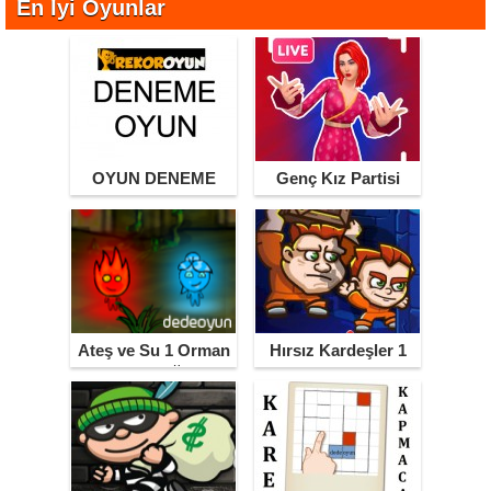
En İyi Oyunlar
OYUN DENEME
Genç Kız Partisi
Ateş ve Su 1 Orman
Hırsız Kardeşler 1
Tapınağı