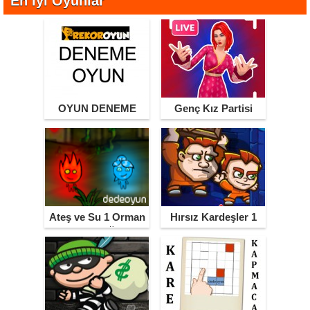
En İyi Oyunlar
OYUN DENEME
Genç Kız Partisi
Ateş ve Su 1 Orman
Hırsız Kardeşler 1
Tapınağı