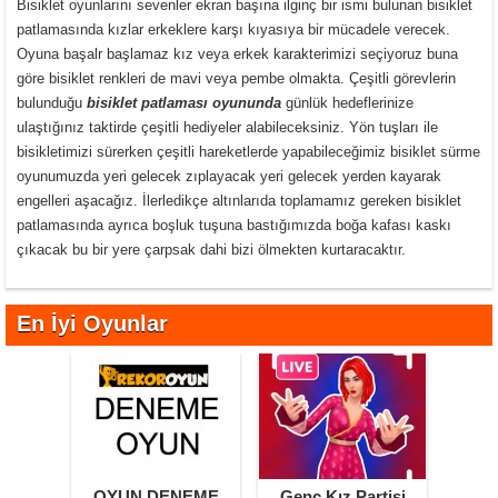
Bisiklet oyunlarını sevenler ekran başına ilginç bir ismi bulunan bisiklet
patlamasında kızlar erkeklere karşı kıyasıya bir mücadele verecek.
Oyuna başalr başlamaz kız veya erkek karakterimizi seçiyoruz buna
göre bisiklet renkleri de mavi veya pembe olmakta. Çeşitli görevlerin
bulunduğu
bisiklet patlaması oyununda
günlük hedeflerinize
ulaştığınız taktirde çeşitli hediyeler alabileceksiniz. Yön tuşları ile
bisikletimizi sürerken çeşitli hareketlerde yapabileceğimiz bisiklet sürme
oyunumuzda yeri gelecek zıplayacak yeri gelecek yerden kayarak
engelleri aşacağız. İlerledikçe altınlarıda toplamamız gereken bisiklet
patlamasında ayrıca boşluk tuşuna bastığımızda boğa kafası kaskı
çıkacak bu bir yere çarpsak dahi bizi ölmekten kurtaracaktır.
En İyi Oyunlar
OYUN DENEME
Genç Kız Partisi