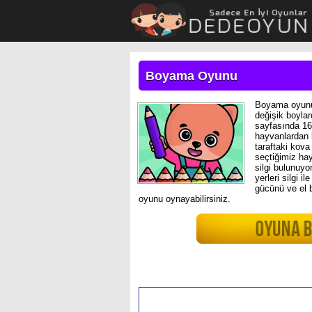
Boyama Oyunu
Boyama oyunu 
değişik boylar
sayfasında 16 
hayvanlardan b
taraftaki kova
seçtiğimiz hay
silgi bulunuyo
yerleri silgi 
gücünü ve el b
oyunu oynayabilirsiniz.