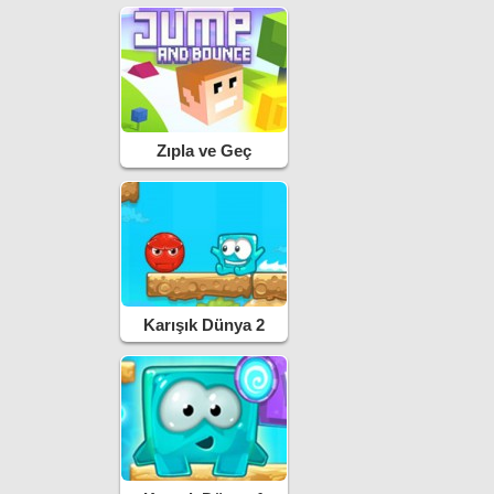
Zıpla ve Geç
Karışık Dünya 2