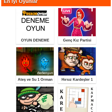
En İyi Oyunlar
OYUN DENEME
Genç Kız Partisi
Ateş ve Su 1 Orman
Hırsız Kardeşler 1
Tapınağı