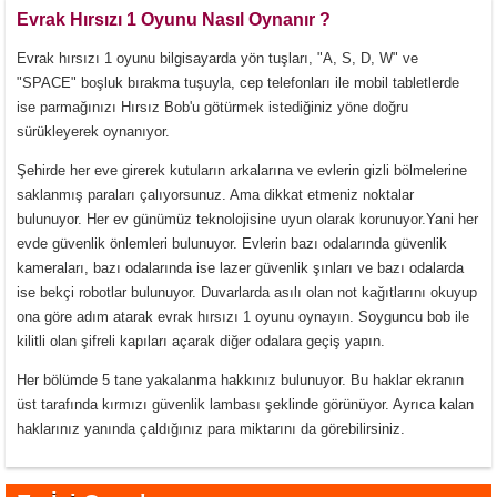
Evrak Hırsızı 1 Oyunu Nasıl Oynanır ?
Evrak hırsızı 1 oyunu bilgisayarda yön tuşları, "A, S, D, W" ve
"SPACE" boşluk bırakma tuşuyla, cep telefonları ile mobil tabletlerde
ise parmağınızı Hırsız Bob'u götürmek istediğiniz yöne doğru
sürükleyerek oynanıyor.
Şehirde her eve girerek kutuların arkalarına ve evlerin gizli bölmelerine
saklanmış paraları çalıyorsunuz. Ama dikkat etmeniz noktalar
bulunuyor. Her ev günümüz teknolojisine uyun olarak korunuyor.Yani her
evde güvenlik önlemleri bulunuyor. Evlerin bazı odalarında güvenlik
kameraları, bazı odalarında ise lazer güvenlik şınları ve bazı odalarda
ise bekçi robotlar bulunuyor. Duvarlarda asılı olan not kağıtlarını okuyup
ona göre adım atarak evrak hırsızı 1 oyunu oynayın. Soyguncu bob ile
kilitli olan şifreli kapıları açarak diğer odalara geçiş yapın.
Her bölümde 5 tane yakalanma hakkınız bulunuyor. Bu haklar ekranın
üst tarafında kırmızı güvenlik lambası şeklinde görünüyor. Ayrıca kalan
haklarınız yanında çaldığınız para miktarını da görebilirsiniz.