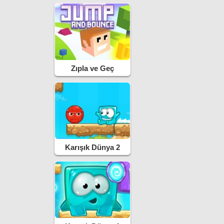
Zıpla ve Geç
Karışık Dünya 2