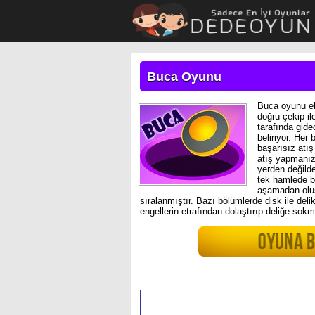
Buca Oyunu
Buca oyunu ek
doğru çekip il
tarafında gide
beliriyor. Her
başarısız atı
atış yapmanız
yerden değild
tek hamlede bi
aşamadan oluş
sıralanmıştır. Bazı bölümlerde disk ile delik
engellerin etrafından dolaştırıp deliğe so