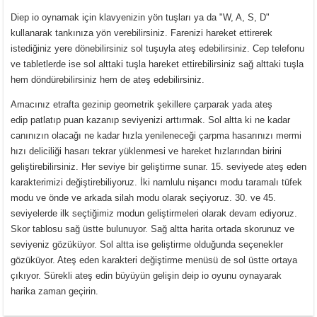
Diep io oynamak için klavyenizin yön tuşları ya da "W, A, S, D"
kullanarak tankınıza yön verebilirsiniz. Farenizi hareket ettirerek
istediğiniz yere dönebilirsiniz sol tuşuyla ateş edebilirsiniz. Cep telefonu
ve tabletlerde ise sol alttaki tuşla hareket ettirebilirsiniz sağ alttaki tuşla
hem döndürebilirsiniz hem de ateş edebilirsiniz.
Amacınız etrafta gezinip geometrik şekillere çarparak yada ateş
edip patlatıp puan kazanıp seviyenizi arttırmak. Sol altta ki ne kadar
canınızın olacağı ne kadar hızla yenileneceği çarpma hasarınızı mermi
hızı deliciliği hasarı tekrar yüklenmesi ve hareket hızlarından birini
geliştirebilirsiniz. Her seviye bir geliştirme sunar. 15. seviyede ateş eden
karakterimizi değiştirebiliyoruz. İki namlulu nişancı modu taramalı tüfek
modu ve önde ve arkada silah modu olarak seçiyoruz. 30. ve 45.
seviyelerde ilk seçtiğimiz modun geliştirmeleri olarak devam ediyoruz.
Skor tablosu sağ üstte bulunuyor. Sağ altta harita ortada skorunuz ve
seviyeniz gözüküyor. Sol altta ise geliştirme olduğunda seçenekler
gözüküyor. Ateş eden karakteri değiştirme menüsü de sol üstte ortaya
çıkıyor. Sürekli ateş edin büyüyün gelişin deip io oyunu oynayarak
harika zaman geçirin.