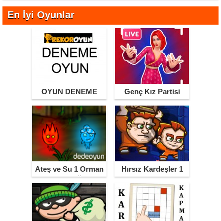
En İyi Oyunlar
OYUN DENEME
Genç Kız Partisi
Ateş ve Su 1 Orman
Hırsız Kardeşler 1
Tapınağı