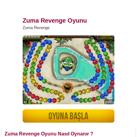
Zuma Revenge Oyunu
Zuma Revenge
Zuma Revenge Oyunu Nasıl Oynanır ?