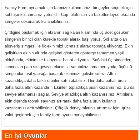
Family Farm oynamak için farenizi kullanmanız, bir şeyler seçmek için
sol tuşu kullanmanız yeterlidir. Cep telefonları ve tabletlerdeyse ekranda
simgeler dokunarak kullanabilirsiniz.
Çiftliğine başlamak için ekranın sağ kalan kısmında üç adet gözüken
simgenin birinci olan kürekle toprak alarak başlıyoruz. Sol altta olan
alışveriş simgesi ile ilk ekinimizi ücretsiz alarak toprağa ekiyoruz. Ekin
gelişirken ekinin altında gelişimi gösteren gösterge tamamen yeşil
olduğunda, ekinimize tıklayarak hasat ediyoruz. Sağdaki üç simgeden
ikinci olan para simgesiyle ekinimizi satabiliriz tamamen yada, üçüncü
simge olan eşil yaprağa basarak ekinimizi geliştirebiliriz. Altın
kazandıkça daha farklı ürünler satın alabiliriz. Her daha pahalı ürün
daha fazla altın kazandırır. Ekinleri topladıkça puan kazanırsınız. Bu da
seviye atlamanızı sağlar. Seviye atladıkça altın kazanırsınız. Altınlarla
ekin dışında toprak sayınızı artırarak daha fazla ürün kullanıp
kazancınızı arttırabilirsiniz. Çiftçilik deneyimleriniz attırmak için, güzel
vakit geçirmek için family farm oyunu oynayabilirsiniz.
En İyi Oyunlar