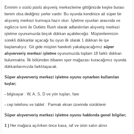
Eminim o süslü püslü alışveriş merkezlerine gittiğinizde keşke burası
benim olsa dediğiniz yerler vardır. Bu oyunda kendinize ait süper bir
alışveriş merkezi kurmaya hazır olun. İşletme oyunları arasında ve
ingilizce ismi ile Outlets Rush olarak adlandırılan alışveriş merkezi
işletme oyunumuzda birçok dükkan açabileceğiz. Müşterilerimizin
sürekli dükkanlar açacağı bu oyun ilk olarak 1 dükkan ile işe
başlamalıyız. Git gide müşteri hareketi yakalayacağımız
süper
alışververiş merkezi işletme
oyunumuzda toplam 18 farklı dükkan
bulunmakta. İlk bölümden itibaren spor mağazası kuracağımız oyunda
dükkanlarımızda farklılaşacak.
Süper alışververiş merkezi işletme oyunu oynarken kullanılan
tuşlar;
-
bilgisayar : W, A, S, D ve yön tuşları, fare
-
cep telefonu ve tablet : Parmak ekran üzerinde sürüklenir
Süper alışververiş merkezi işletme oyunu hakkında genel bilgiler;
1 )
Her mağaza açılırken önce kasa, raf ve ürün satın alınır.