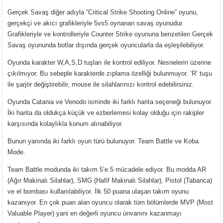
Gerçek Savaş diğer adıyla “Critical Strike Shooting Online” oyunu,
gerçekçi ve akıcı grafikleriyle 5vs5 oynanan savaş oyunudur.
Grafikleriyle ve kontrolleriyle Counter Strike oyununa benzetilen Gerçek
Savaş oyununda botlar dışında gerçek oyuncularla da eşleşilebiliyor.
Oyunda karakter W,A,S,D tuşları ile kontrol ediliyor. Nesnelerin üzerine
çıkılmıyor. Bu sebeple karakterde zıplama özelliği bulunmuyor. ‘R’ tuşu
ile şarjör değiştirebilir, mouse ile silahlarınızı kontrol edebilirsiniz.
Oyunda Catania ve Venodo isminde iki farklı harita seçeneği bulunuyor.
İki harita da oldukça küçük ve ezberlemesi kolay olduğu için rakipler
karşısında kolaylıkla konum alınabiliyor.
Bunun yanında iki farklı oyun türü bulunuyor. Team Battle ve Koba
Mode.
Team Battle modunda iki takım 5’e 5 mücadele ediyor. Bu modda AR
(Ağır Makinalı Silahlar), SMG (Hafif Makinalı Silahlar), Pistol (Tabanca)
ve el bombası kullanılabiliyor. İlk 50 puana ulaşan takım oyunu
kazanıyor. En çok puan alan oyuncu olarak tüm bölümlerde MVP (Most
Valuable Player) yani en değerli oyuncu ünvanını kazanmayı