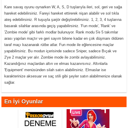
Kare savaş oyunu oynarken W, A, S, D tuşlarıyla ileri, sol, geri ve sağa
hareket edebilirsiniz. Fareyi hareket ettirerek nişan alabilir ve sol tıkla
ateş edebilirsiniz. R tuşuyla şarjör değiştirebilirsiniz. 1, 2, 3, 4 tuşlarına
basarak silahlar arasında geçiş yapabilirsiniz. 'Fun mode', 'Rank' ve
'Zombie mode' gibi farklı modlar bulunuyor. Rank modu 5'e 5 takımlar
arası yapılan maçtır ve geri sayım bitene kadar en çok düşmanı öldüren
taraf maçı kazanarak rütbe atlar. Fun mode ile eğlencesine maçlar
yapabilirsiniz. Bu modun içerisinde sadece Sniper, sadece Bıçak ve
2'ye 2 maçlar yer alır. Zombie mode ile zombi avlayabilirsiniz.
Kazandığınız maçlardan altın ve elmas kazanırsınız. Altınlarla
'Equipment' menüsünden silah satın alabilirsiniz. Elmaslar ise
karakterinize aksesuar ve saç stili gibi şeyler satın alabilmenize olanak
sağlar.
En İyi Oyunlar