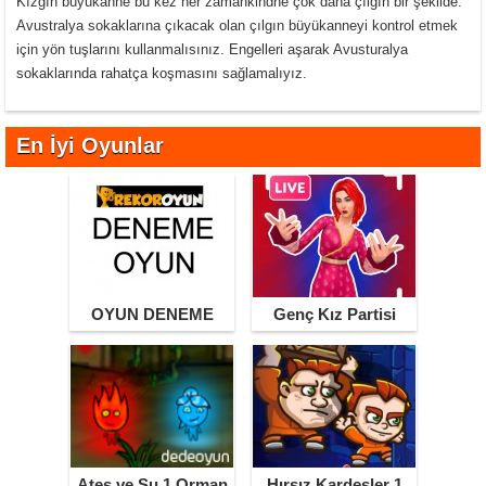
Kızgın büyükanne bu kez her zamankindne çok daha çılgın bir şekilde.
Avustralya sokaklarına çıkacak olan çılgın büyükanneyi kontrol etmek
için yön tuşlarını kullanmalısınız. Engelleri aşarak Avusturalya
sokaklarında rahatça koşmasını sağlamalıyız.
En İyi Oyunlar
OYUN DENEME
Genç Kız Partisi
Ateş ve Su 1 Orman
Hırsız Kardeşler 1