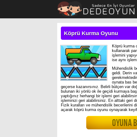
Köprü Kurma Oyunu
Köprü kurma o
kullanarak parç
işlemini yapıy
ise aynı işlem
Mühendislik be
geldi. Derin v
gerekmektedir.
oynata bas be
geçerse kazanırsınız. Belirli bütçen var do
bulunan iki yönlü ok ile geçidi kurmaya baş
yaptığınız herhangi bir işlemi geri alabilirs
işleminizi geri alabilirsiniz. En alttaki ger
Fizik kuralları ve mühendislik becerilerini d
açarak köprü kurma oyunu oynayarak keyifl