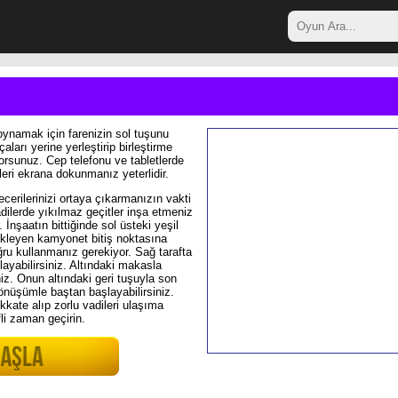
ynamak için farenizin sol tuşunu
aları yerine yerleştirip birleştirme
orsunuz. Cep telefonu ve tabletlerde
leri ekrana dokunmanız yeterlidir.
cerilerinizi ortaya çıkarmanızın vakti
adilerde yıkılmaz geçitler inşa etmeniz
 İnşaatın bittiğinde sol üsteki yeşil
kleyen kamyonet bitiş noktasına
ğru kullanmanız gerekiyor. Sağ tarafta
layabilirsiniz. Altındaki makasla
iniz. Onun altındaki geri tuşuyla son
i dönüşümle baştan başlayabilirsiniz.
ikkate alıp zorlu vadileri ulaşıma
i zaman geçirin.