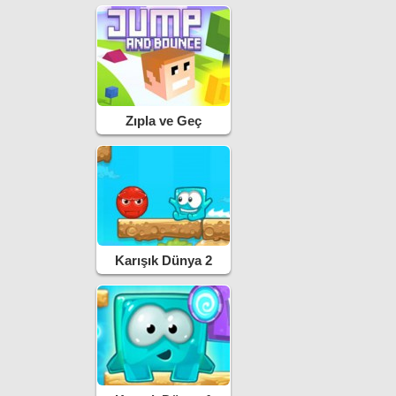
Zıpla ve Geç
Karışık Dünya 2