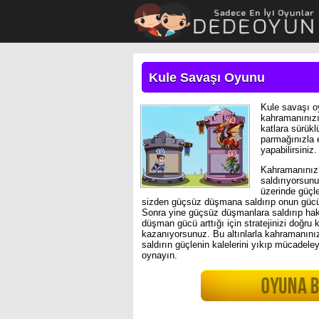
Kule Savaşı Oyunu
Kule savaşı o
kahramanınızı
katlara sürükl
parmağınızla 
yapabilirsiniz.
Kahramanınızl
saldırıyorsun
üzerinde güçl
sizden güçsüz düşmana saldırıp onun gücünü 
Sonra yine güçsüz düşmanlara saldırıp hak
düşman gücü arttığı için stratejinizi doğru 
kazanıyorsunuz. Bu altınlarla kahramanınızı
saldırın güçlenin kalelerini yıkıp mücadel
oynayın.