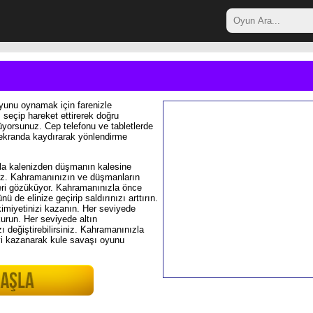
yunu oynamak için farenizle
 seçip hareket ettirerek doğru
üyorsunuz. Cep telefonu ve tabletlerde
ekranda kaydırarak yönlendirme
a kalenizden düşmanın kalesine
uz. Kahramanınızın ve düşmanların
eri gözüküyor. Kahramanınızla önce
de elinize geçirip saldırınızı arttırın.
imiyetinizi kazanın. Her seviyede
kurun. Her seviyede altın
 değiştirebilirsiniz. Kahramanınızla
eyi kazanarak kule savaşı oyunu