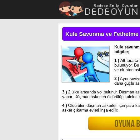
Kule Savunma ve Fethetme
Kule savunma
bilgiler;
1 )
Alt taraft
bulunuyor. Bu 
ve ok atan aske
2 )
Aynı seviye
daha güçlü aske
3 )
2 ülke arasında yol bulunur. Düşman ask
yapar. Düşman askerleri öldürülüp kaleleri 
4 )
Öldürülen düşman askerleri için para kaza
asker çıkarma evleri inşa edilir.