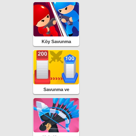
Köy Savunma
Savunma ve
Fethetme