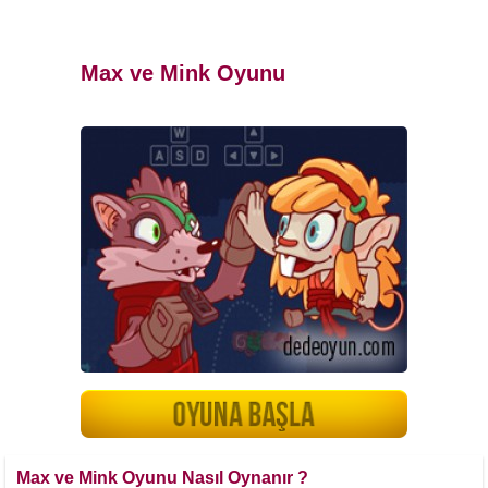
Max ve Mink Oyunu
Max ve Mink Oyunu Nasıl Oynanır ?