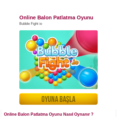
Online Balon Patlatma Oyunu
Bubble Fight io
Online Balon Patlatma Oyunu Nasıl Oynanır ?