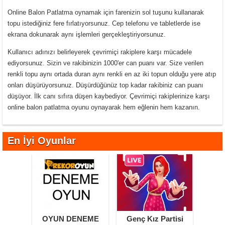
Online Balon Patlatma oynamak için farenizin sol tuşunu kullanarak
topu istediğiniz fere fırlatıyorsunuz. Cep telefonu ve tabletlerde ise
ekrana dokunarak aynı işlemleri gerçekleştiriyorsunuz.
Kullanıcı adınızı belirleyerek çevrimiçi rakiplere karşı mücadele
ediyorsunuz. Sizin ve rakibinizin 1000'er can puanı var. Size verilen
renkli topu aynı ortada duran aynı renkli en az iki topun olduğu yere atıp
onları düşürüyorsunuz. Düşürdüğünüz top kadar rakibiniz can puanı
düşüyor. İlk canı sıfıra düşen kaybediyor. Çevrimiçi rakiplerinize karşı
online balon patlatma oyunu oynayarak hem eğlenin hem kazanın.
En İyi Oyunlar
OYUN DENEME
Genç Kız Partisi