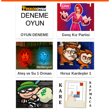
OYUN DENEME
Genç Kız Partisi
Ateş ve Su 1 Orman
Hırsız Kardeşler 1
Tapınağı