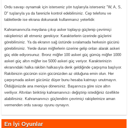
Ordu savaşı oynamak için isterseniz yön tuşlarıyla isterseniz "W, A, S,
D" tuşlarıyla ya da farenizle kontrol edebilirsiniz. Cep telefonu ve
tabletlerde ise ekrana dokunarak kullanmanız yeterlidir.
Kahramanınızla meydana çıkıp asker toplayıp güçlenip çevrimiçi
rakiplerinizi alt etmeniz gerekiyor. Karakterlerin üzerinde güçlerini
görebilirsiniz. Ya da ekranın sağ üstünde sıralamada herkesin gücünü
görebilirsiniz. Yerde duran miğferlerin üzerine gelip onları alarak askeri
güç elde ediyorsunuz. Bronz miğfer 100 askeri güç gümüş miğfer 1000
askeri güç altın miğfer ise 5000 askeri güç veriyor. Karakterinizin
ekranındaki halka rakibin halkasıyla denk geldiğinde çarpışma başlıyor.
Rakibinizin gücünün sizin gücünüzden az olduğuna emin olun. Her
çarpışmada askeri gücünüz düşer bunu hesaba katmayı unutmayın.
Öldüğünüzde ana menüye dönersiniz. Başarınıza göre size altın
veriliyor. Altınları biriktirip kahramanınızı değiştirip istediğiniz özellikte
alabilirsiniz. Kahramanınızı güçlendirin çevrimiçi rakiplerinize aman
vermenden ordu savaşı oyunu oynayın.
En İyi Oyunlar