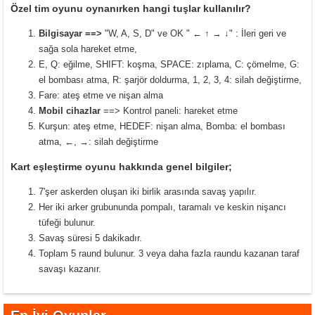
Özel tim oyunu oynanırken hangi tuşlar kullanılır?
Bilgisayar ==>
"W, A, S, D" ve OK " ← ↑ → ↓" : İleri geri ve
sağa sola hareket etme,
E, Q: eğilme, SHIFT: koşma, SPACE: zıplama, C: çömelme, G:
el bombası atma, R: şarjör doldurma, 1, 2, 3, 4: silah değiştirme,
Fare: ateş etme ve nişan alma
Mobil cihazlar
==> Kontrol paneli: hareket etme
Kurşun: ateş etme, HEDEF: nişan alma, Bomba: el bombası
atma, ←, →: silah değiştirme
Kart eşleştirme oyunu hakkında genel bilgiler;
7'şer askerden oluşan iki birlik arasında savaş yapılır.
Her iki arker grubununda pompalı, taramalı ve keskin nişancı
tüfeği bulunur.
Savaş süresi 5 dakikadır.
Toplam 5 raund bulunur. 3 veya daha fazla raundu kazanan taraf
savaşı kazanır.