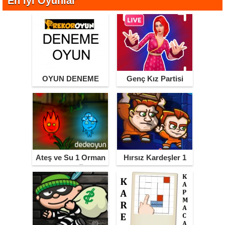
En İyi Oyunlar
OYUN DENEME
Genç Kız Partisi
Ateş ve Su 1 Orman
Hırsız Kardeşler 1
Tapınağı