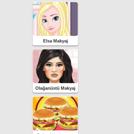
Elsa Makyaj
Temizleme
Olağanüstü Makyaj