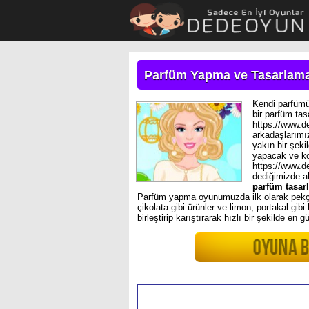
Parfüm Yapma ve Tasarlam
Kendi parfüm
bir parfüm ta
https://www.d
arkadaşlarımı
yakın bir şeki
yapacak ve ko
https://www.d
dediğimizde ak
parfüm tasar
Parfüm yapma oyunumuzda ilk olarak pekçok
çikolata gibi ürünler ve limon, portakal gib
birleştirip karıştırarak hızlı bir şekilde en g