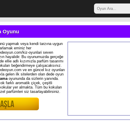
a Oyunu
ünü yapmak veya kendi tarzına uygun
sarlamak eminiz her
edeoyun.com/kiz-oyunlari seven
zın hayalidir. Bu oyunumuzda gerçeğe
lde ellie adlı kızımızla parfüm tasarımı
kuları beğendirmeye çalışacaksınız.
edeoyun.com ve en güncel kız oyunları
la gelen ilk sitelerden olan dede oyun
lama
oyununda da sizlerin yanında.
 farklı aromatik çiçek, çeşitli
i kokular yer almakta. Tüm bu kokuları
üzel parfümleri siz tasarlayabilirsiniz.