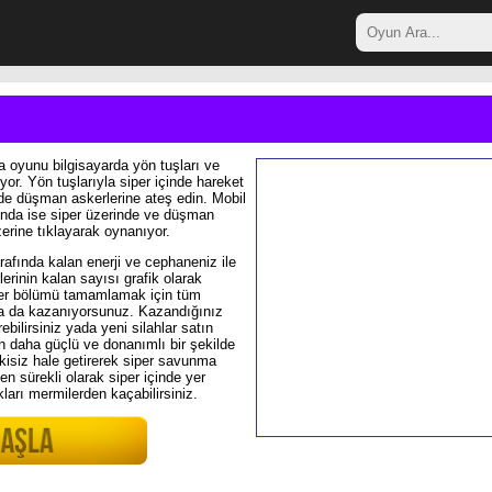
 oyunu bilgisayarda yön tuşları ve
yor. Yön tuşlarıyla siper içinde hareket
 de düşman askerlerine ateş edin. Mobil
rında ise siper üzerinde ve düşman
zerine tıklayarak oynanıyor.
rafında kalan enerji ve cephaneniz ile
rinin kalan sayısı grafik olarak
 Her bölümü tamamlamak için tüm
ra da kazanıyorsunuz. Kazandığınız
ebilirsiniz yada yeni silahlar satın
en daha güçlü ve donanımlı bir şekilde
kisiz hale getirerek siper savunma
 sürekli olarak siper içinde yer
ıkları mermilerden kaçabilirsiniz.