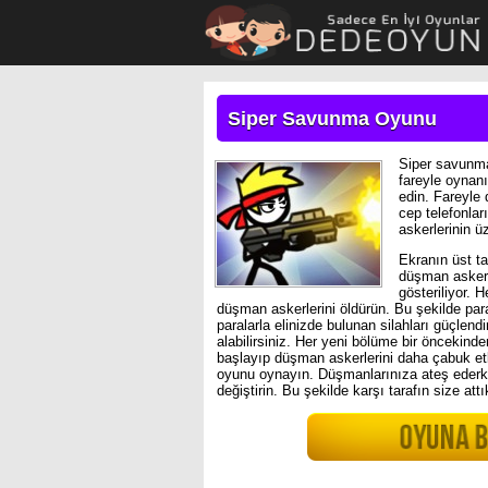
Siper Savunma Oyunu
Siper savunma
fareyle oynanı
edin. Fareyle
cep telefonla
askerlerinin ü
Ekranın üst ta
düşman askerle
gösteriliyor.
düşman askerlerini öldürün. Bu şekilde pa
paralarla elinizde bulunan silahları güçlendir
alabilirsiniz. Her yeni bölüme bir öncekind
başlayıp düşman askerlerini daha çabuk et
oyunu oynayın. Düşmanlarınıza ateş ederken
değiştirin. Bu şekilde karşı tarafın size att