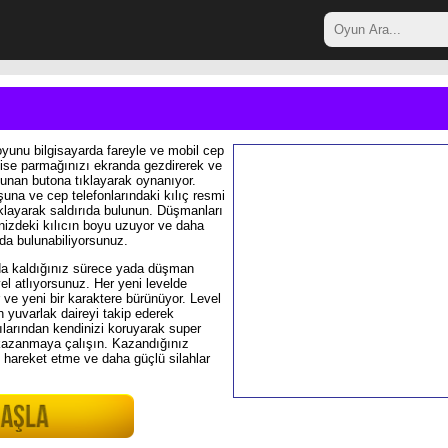
oyunu bilgisayarda fareyle ve mobil cep
 ise parmağınızı ekranda gezdirerek ve
lunan butona tıklayarak oynanıyor.
şuna ve cep telefonlarındaki kılıç resmi
ıklayarak saldırıda bulunun. Düşmanları
nizdeki kılıcın boyu uzuyor ve daha
larda bulunabiliyorsunuz.
a kaldığınız sürece yada düşman
el atlıyorsunuz. Her yeni levelde
r ve yeni bir karaktere bürünüyor. Level
n yuvarlak daireyi takip ederek
rılarından kendinizi koruyarak super
 kazanmaya çalışın. Kazandığınız
 hareket etme ve daha güçlü silahlar