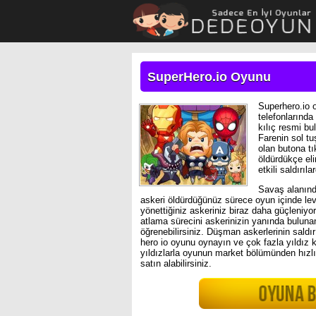
SuperHero.io Oyunu
Superhero.io 
telefonlarında
kılıç resmi bu
Farenin sol tu
olan butona t
öldürdükçe eli
etkili saldırı
Savaş alanınd
askeri öldürdüğünüz sürece oyun içinde lev
yönettiğiniz askeriniz biraz daha güçleniyo
atlama sürecini askerinizin yanında buluna
öğrenebilirsiniz. Düşman askerlerinin saldı
hero io oyunu oynayın ve çok fazla yıldız
yıldızlarla oyunun market bölümünden hızlı
satın alabilirsiniz.