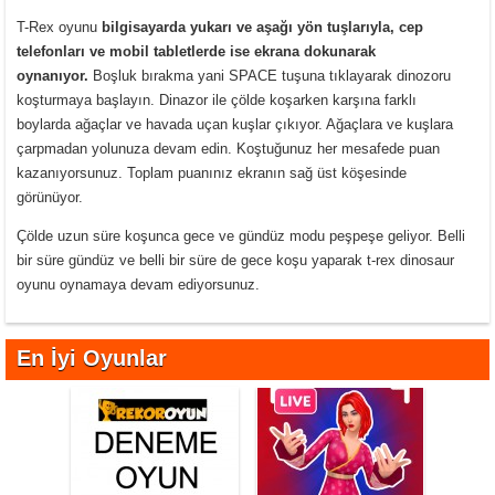
T-Rex oyunu
bilgisayarda yukarı ve aşağı yön tuşlarıyla, cep
telefonları ve mobil tabletlerde ise ekrana dokunarak
oynanıyor.
Boşluk bırakma yani SPACE tuşuna tıklayarak dinozoru
koşturmaya başlayın. Dinazor ile çölde koşarken karşına farklı
boylarda ağaçlar ve havada uçan kuşlar çıkıyor. Ağaçlara ve kuşlara
çarpmadan yolunuza devam edin. Koştuğunuz her mesafede puan
kazanıyorsunuz. Toplam puanınız ekranın sağ üst köşesinde
görünüyor.
Çölde uzun süre koşunca gece ve gündüz modu peşpeşe geliyor. Belli
bir süre gündüz ve belli bir süre de gece koşu yaparak t-rex dinosaur
oyunu oynamaya devam ediyorsunuz.
En İyi Oyunlar