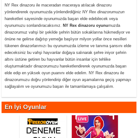
NY Rex dinazoru ile maceradan maceraya atılacak dinazoru
yönlendirerek oyunumuzda yönlendirdiğiniz
NY Rex dinazorumuzun
hareketleri sayesinde oyunumuzda başarı elde edebilecek veya
oyunumuzu sonlandıracaksınız.
NY Rex dinazoru oyunu
muzda
dinazorumuz vahşi bir şekilde şehrin bütün sokaklarına hükmediyor ve
önüne ne gelirse dağıtıp yemeğe başlıyor milyon yollar önce nesilleri
tükenen dinazorlarımızı bu oyunumuzda izleme ve tanıma şansını elde
edeceksiniz bu vahşi hayvanlar doğaya salınarak şehre iniyor şehrin
altını üstüne getiren bu hayvanlar bütün insanlar için tehlike
oluşturmaktadır dinazorumuzu hareketlendirerek oyunumuzda başarı
elde edip en yüksek oyun puanını elde edelim. NY Rex dinazoru ile
dinazorumuzu doğru yönlendirip diğer oyun aşamalarına geçiş yapmayı
sağlayalım ve oyunumuzu başarı ile tamamlamaya çalışalım.
En İyi Oyunlar