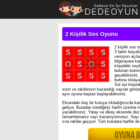
2 Kişilik Sos Oyunu
2 kişilik sos
3 farklı boyu
versiyon açılar
bilgisayara ka
köşedeki seçil
bulunan butonu
geçebilirsiniz
butona tıklaya
Sol üst köşed
sizin ve rakibinizin kazandığı sayılar görü
aynı oyuna baştan başlayabilirsiniz.
Ekrandaki boş bir kutuya tıkladığınızda kar
geliyor. Buradan istediğiniz harfin üzerine t
yazabilirsiniz. Yatay ve dikey eksende dü
tamamlarsanız sayı kazanıyorsunuz. Sayı
sıra rakibe geçiyor. Tüm kutulara harfler il