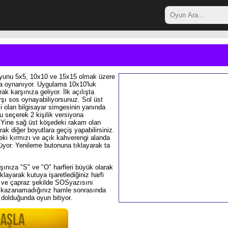
 oyunu 5x5, 10x10 ve 15x15 olmak üzere
tta oynanıyor. Uygulama 10x10'luk
ak karşınıza geliyor. İlk açılışta
rşı sos oynayabiliyorsunuz. Sol üst
i olan bilgisayar simgesinin yanında
 seçerek 2 kişilik versiyona
. Yine sağ üst köşedeki rakam olan
rak diğer boyutlara geçiş yapabilirsiniz.
eki kırmızı ve açık kahverengi alanda
nüyor. Yenileme butonuna tıklayarak ta
şınıza "S" ve "O" harfleri büyük olarak
ıklayarak kutuya işaretlediğiniz harfi
z ve çapraz şekilde SOSyazısını
 kazanamadığınız hamle sonrasında
e dolduğunda oyun bitiyor.