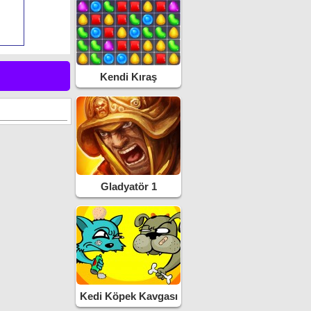
Kendi Kıraş
Gladyatör 1
Kedi Köpek Kavgası
2