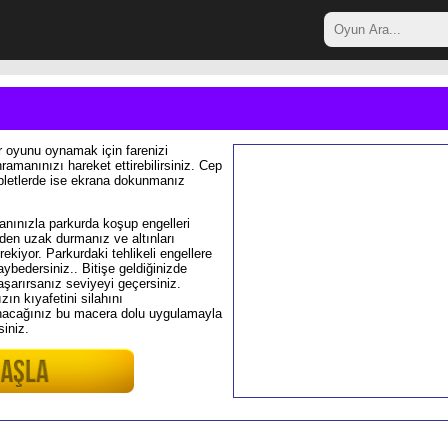
r oyunu oynamak için farenizi
ramanınızı hareket ettirebilirsiniz. Cep
abletlerde ise ekrana dokunmanız
nınızla parkurda koşup engelleri
rden uzak durmanız ve altınları
ekiyor. Parkurdaki tehlikeli engellere
ybedersiniz.. Bitişe geldiğinizde
aşarırsanız seviyeyi geçersiniz.
zın kıyafetini silahını
lanacağınız bu macera dolu uygulamayla
siniz.