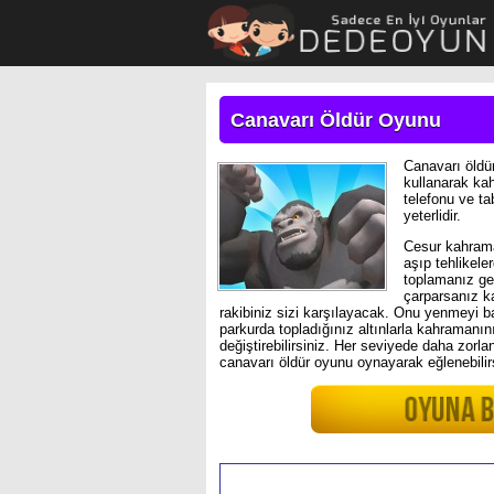
Canavarı Öldür Oyunu
Canavarı öldü
kullanarak kah
telefonu ve t
yeterlidir.
Cesur kahrama
aşıp tehlikele
toplamanız ger
çarparsanız ka
rakibiniz sizi karşılayacak. Onu yenmeyi b
parkurda topladığınız altınlarla kahramanını
değiştirebilirsiniz. Her seviyede daha zor
canavarı öldür oyunu oynayarak eğlenebilir