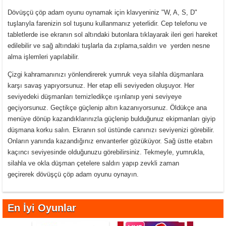
Dövüşçü çöp adam oyunu oynamak için klavyeniniz "W, A, S, D"
tuşlarıyla farenizin sol tuşunu kullanmanız yeterlidir. Cep telefonu ve
tabletlerde ise ekranın sol altındaki butonlara tıklayarak ileri geri hareket
edilebilir ve sağ altındaki tuşlarla da zıplama,saldırı ve yerden nesne
alma işlemleri yapılabilir.
Çizgi kahramanınızı yönlendirerek yumruk veya silahla düşmanlara
karşı savaş yapıyorsunuz. Her etap elli seviyeden oluşuyor. Her
seviyedeki düşmanları temizledikçe ışınlanıp yeni seviyeye
geçiyorsunuz. Geçtikçe güçlenip altın kazanıyorsunuz. Öldükçe ana
menüye dönüp kazandıklarınızla güçlenip bulduğunuz ekipmanları giyip
düşmana korku salın. Ekranın sol üstünde canınızı seviyenizi görebilir.
Onların yanında kazandığınız envanterler gözüküyor. Sağ üstte etabın
kaçıncı seviyesinde olduğunuzu görebilirsiniz. Tekmeyle, yumrukla,
silahla ve okla düşman çetelere saldırı yapıp zevkli zaman
geçirerek dövüşçü çöp adam oyunu oynayın.
En İyi Oyunlar