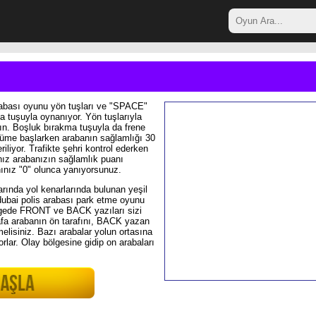
rabası oyunu yön tuşları ve "SPACE"
a tuşuyla oynanıyor. Yön tuşlarıyla
nın. Boşluk bırakma tuşuyla da frene
lüme başlarken arabanın sağlamlığı 30
riliyor. Trafikte şehri kontrol ederken
ız arabanızın sağlamlık puanı
nınız "0" olunca yanıyorsunuz.
rında yol kenarlarında bulunan yeşil
 dubai polis arabası park etme oyunu
ölgede FRONT ve BACK yazıları sizi
afa arabanın ön tarafını, BACK yazan
melisiniz. Bazı arabalar yolun ortasına
orlar. Olay bölgesine gidip on arabaları