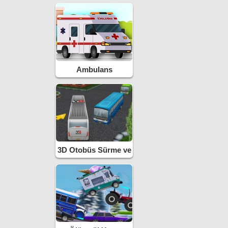
Ambulans
3D Otobüs Sürme ve
Park Etme