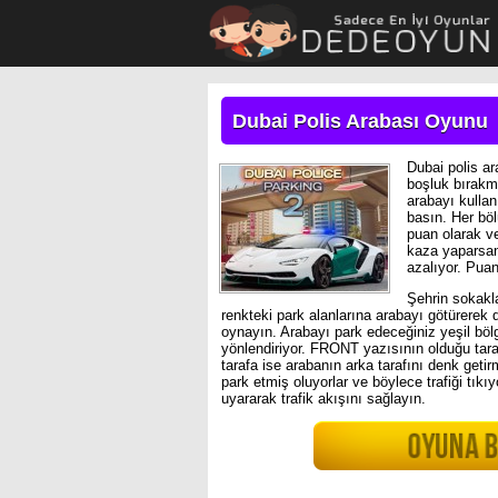
Dubai Polis Arabası Oyunu
Dubai polis a
boşluk bırakm
arabayı kulla
basın. Her bö
puan olarak ve
kaza yaparsan
azalıyor. Pua
Şehrin sokakla
renkteki park alanlarına arabayı götürerek
oynayın. Arabayı park edeceğiniz yeşil b
yönlendiriyor. FRONT yazısının olduğu tar
tarafa ise arabanın arka tarafını denk getir
park etmiş oluyorlar ve böylece trafiği tıkıy
uyararak trafik akışını sağlayın.