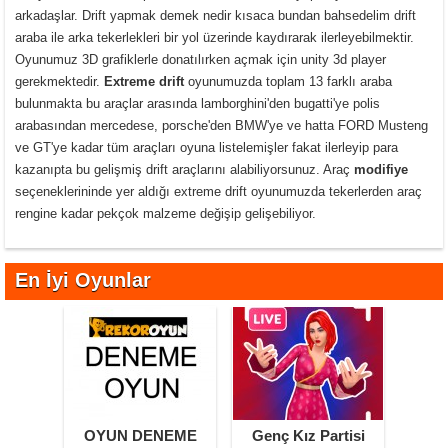
arkadaşlar. Drift yapmak demek nedir kısaca bundan bahsedelim drift
araba ile arka tekerlekleri bir yol üzerinde kaydırarak ilerleyebilmektir.
Oyunumuz 3D grafiklerle donatılırken açmak için unity 3d player
gerekmektedir.
Extreme drift
oyunumuzda toplam 13 farklı araba
bulunmakta bu araçlar arasında lamborghini'den bugatti'ye polis
arabasından mercedese, porsche'den BMW'ye ve hatta FORD Musteng
ve GT'ye kadar tüm araçları oyuna listelemişler fakat ilerleyip para
kazanıpta bu gelişmiş drift araçlarını alabiliyorsunuz. Araç
modifiye
seçeneklerininde yer aldığı extreme drift oyunumuzda tekerlerden araç
rengine kadar pekçok malzeme değişip gelişebiliyor.
En İyi Oyunlar
OYUN DENEME
Genç Kız Partisi