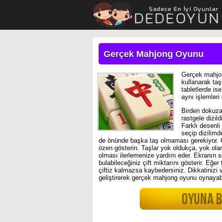
Gerçek Mahjong Oyunu
Gerçek mahjon
kullanarak taş
tabletlerde is
aynı işlemleri 
Birden dokuza s
rastgele dizi
Farklı desenli 
seçip dizilimd
de önünde başka taş olmaması gerekiyor. Ç
özen gösterin. Taşlar yok oldukça, yok ola
olması ilerlemenize yardım eder. Ekranın 
bulabileceğiniz çift miktarını gösterir. Eğe
çiftiz kalmazsa kaybedersiniz. Dikkatinizi v
geliştirerek gerçek mahjong oyunu oynayabil