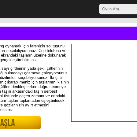
g oynamak için farenizin sol tuşunu
ları seçebiliyorsunuz. Cep telefonu ve
e ekrandaki taşların üzerine dokunarak
gerçekleştirebilirsiniz .
ayı çiftlerinin yada şekil çiftlerinin
ldiği bulmacayı çözmeye çalışıyorsunuz.
dizilimleri seçebiliyorsunuz. İki çifti
en çıkarabilmeniz için taşlarının ikisinin
iftleri denkleştirirken doğru seçmeye
n taşın arkasındaki taşın serbest
sol üstünde geçen zamanı ve ortadaki
r tüm taşları toplamadan eşleştirilecek
e gözlerinizin ayırt etmesini
irsiniz.