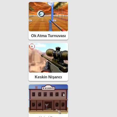
Ok Atma Turnuvası
Keskin Nişancı