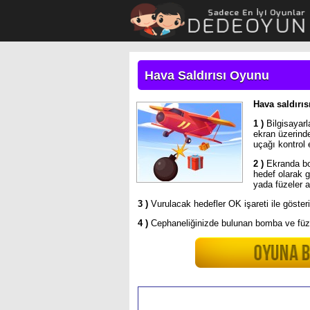
Hava Saldırısı Oyunu
Hava saldırıs
1 )
Bilgisayarl
ekran üzerind
uçağı kontrol e
2 )
Ekranda bom
hedef olarak 
yada füzeler at
3 )
Vurulacak hedefler OK işareti ile gösteril
4 )
Cephaneliğinizde bulunan bomba ve füzel