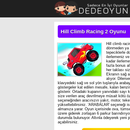
Hill Climb Racing 2 Oyunu
Hill climb rac
dönmeden ya d
tepeciklerle do
ilerlemeniz ve
kadar ilerleme
fazla bonus a
her taklası si
Ekranın sağ al
alıyor. Dilers
klavyedeki sağ ve sol yön tuşlarıyla arabayı
göstergeler kat edilen mesafe, kalan benzin 
gösterir. Ortadaki kupanın yanındaki sayı k
size verilen araç devrilmeye müsait kötü 
seçeneğinden aracınızın yakıt, motor, tekerle
yükseltebilirsiniz. 'ARABALAR' seçeneği is
almanıza yarar. Oyun içerisinde ova, tümse
üzere giderek zorlaşan 6 parkur barındırıyor.
durumda bulunuyor. Altınla ödeyerek yeni par
açabilirsiniz.