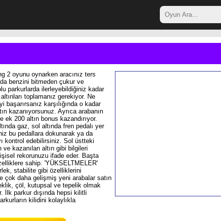
ing 2 oyunu oynarken aracınız ters
a benzini bitmeden çukur ve
lu parkurlarda ilerleyebildiğiniz kadar
 altınları toplamanız gerekiyor. Ne
yi başarırsanız karşılığında o kadar
ltın kazanıyorsunuz. Ayrıca arabanın
ze ek 200 altın bonus kazandırıyor.
tında gaz, sol altında fren pedalı yer
eniz bu pedallara dokunarak ya da
 kontrol edebilirsiniz. Sol üstteki
ve kazanılan altın gibi bilgileri
işisel rekorunuzu ifade eder. Başta
özelliklere sahip. 'YÜKSELTMELER'
k, stabilite gibi özelliklerini
e çok daha gelişmiş yeni arabalar satın
klik, çöl, kutupsal ve tepelik olmak
 İlk parkur dışında hepsi kilitli
kurların kilidini kolaylıkla