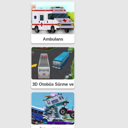
Ambulans
3D Otobüs Sürme ve
Park Etme